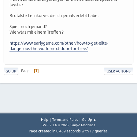
Joystick
Brutalste Lernkurve, die ich jemals erlebt habe.
Spielt noch jemand?
Wie wärs mit einem Treffen ?
https://www.earlygame.com/other/how-to-get-elite-
dangerous-the-world-next-door-for-free/
Pages
1
GO UP
USER ACTIONS
|
|
Help
Terms and Rules
Go Up ▲
,
SMF 2.1.6 © 2025
Simple Machines
Page created in 0.489 seconds with 17 queries.