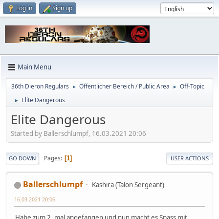
Log in
Sign up
Main Menu
36th Dieron Regulars
Öffentlicher Bereich / Public Area
Off-Topic
►
►
Elite Dangerous
►
Elite Dangerous
Started by Ballerschlumpf, 16.03.2021 20:06
Pages
1
GO DOWN
USER ACTIONS
Ballerschlumpf
Kashira (Talon Sergeant)
16.03.2021 20:06
Habe zum 2. mal angefangen und nun macht es Spass mit